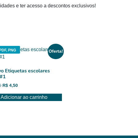
dades e ter acesso a descontos exclusivos!
PDF, PNG
Oferta!
vo Etiquetas escolares
 #1
O
O
0
R$
4,50
preço
preço
Adicionar ao carrinho
original
atual
era:
é:
R$ 6,00.
R$ 4,50.