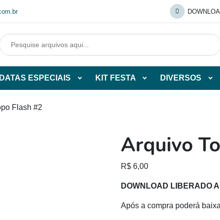
com.br
DOWNLOA
DATAS ESPECIAIS
KIT FESTA
DIVERSOS
Abrir
Abrir
Abr
tegorias
subcategorias
subcategorias
sub
de
de
de
opo Flash #2
O
DATAS
KIT
DI
ESPECIAIS
FESTA
Arquivo To
O
R$
6,00
DOWNLOAD LIBERADO 
Após a compra poderá baix