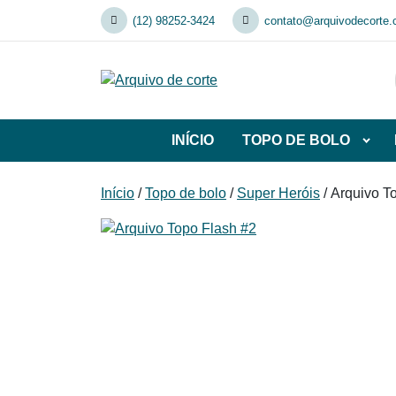
Skip
(12) 98252-3424
contato@arquivodecorte.
to
content
INÍCIO
TOPO DE BOLO
Abrir
subca
de
Início
/
Topo de bolo
/
Super Heróis
/ Arquivo T
TOP
DE
BOL