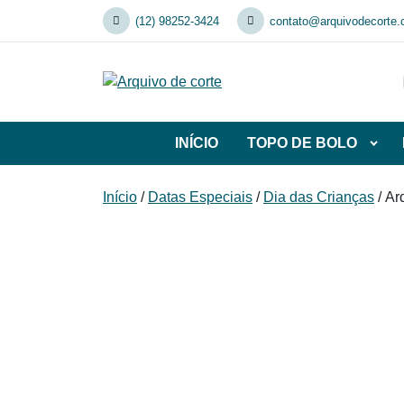
Skip
(12) 98252-3424
contato@arquivodecorte.
to
content
INÍCIO
TOPO DE BOLO
Abrir
subca
de
Início
/
Datas Especiais
/
Dia das Crianças
/ Ar
TOP
DE
BOL