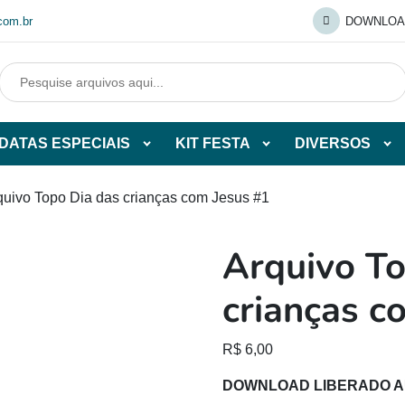
com.br
DOWNLOA
DATAS ESPECIAIS
KIT FESTA
DIVERSOS
Abrir
Abrir
Abr
tegorias
subcategorias
subcategorias
sub
de
de
de
quivo Topo Dia das crianças com Jesus #1
O
DATAS
KIT
DI
ESPECIAIS
FESTA
Arquivo To
O
crianças c
R$
6,00
DOWNLOAD LIBERADO 