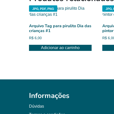
JPG, PDF, PNG
JPG, 
Arquivo Tag para pirulito Dia das
Arqui
crianças #1
pinto
R$
6,00
R$
6,0
Adicionar ao carrinho
Informações
Dúvidas