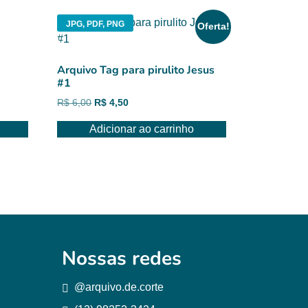
JPG, PDF, PNG
Oferta!
Arquivo Tag para pirulito Jesus
#1
O
O
R$
6,00
R$
4,50
preço
preço
Adicionar ao carrinho
original
atual
era:
é:
R$ 6,00.
R$ 4,50.
Nossas redes
@arquivo.de.corte