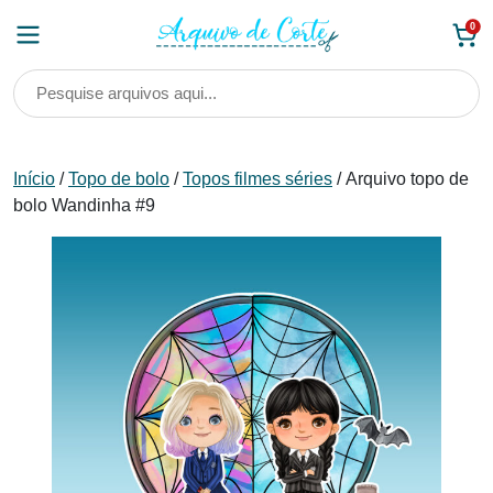
Skip
0
to
content
Início
/
Topo de bolo
/
Topos filmes séries
/ Arquivo topo de
bolo Wandinha #9