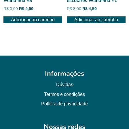
Wandinha #8
escolares Wandinha #1
O
O
O
O
R$
6,00
R$
4,50
R$
8,00
R$
4,50
preço
preço
preço
preço
Adicionar ao carrinho
Adicionar ao carrinho
original
atual
original
atual
era:
é:
era:
é:
R$ 6,00.
R$ 4,50.
R$ 8,00.
R$ 4,50.
Informações
Dúvidas
Termos e condições
Política de privacidade
Nossas redes