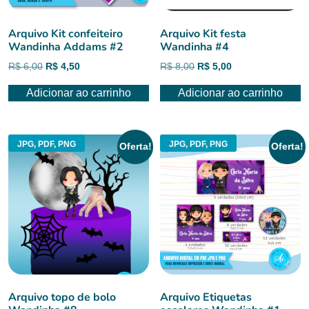
Arquivo Kit confeiteiro
Arquivo Kit festa
Wandinha Addams #2
Wandinha #4
O
O
O
O
R$
6,00
R$
4,50
R$
8,00
R$
5,00
preço
preço
preço
preço
Adicionar ao carrinho
Adicionar ao carrinho
original
atual
original
atual
era:
é:
era:
é:
R$ 6,00.
R$ 4,50.
R$ 8,00.
R$ 5,00.
JPG, PDF, PNG
JPG, PDF, PNG
Oferta!
Oferta!
Arquivo topo de bolo
Arquivo Etiquetas