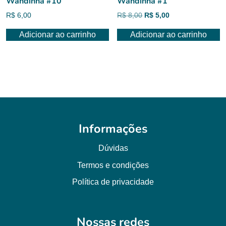
Wandinha #10
Wandinha #1
O
O
R$
6,00
R$
8,00
R$
5,00
preço
preço
Adicionar ao carrinho
Adicionar ao carrinho
original
atual
era:
é:
R$ 8,00.
R$ 5,00.
Informações
Dúvidas
Termos e condições
Política de privacidade
Nossas redes