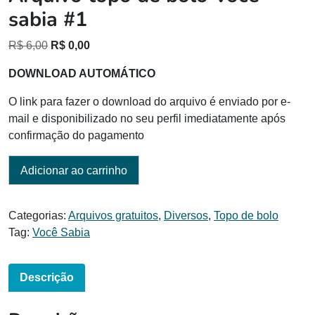
sabia #1
O
O
R$
6,00
R$
0,00
preço
preço
DOWNLOAD AUTOMÁTICO
original
atual
era:
é:
O link para fazer o download do arquivo é enviado por e-
R$ 6,00.
R$ 0,00.
mail e disponibilizado no seu perfil imediatamente após
confirmação do pagamento
Adicionar ao carrinho
Categorias:
Arquivos gratuitos
,
Diversos
,
Topo de bolo
Tag:
Você Sabia
Descrição