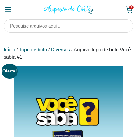
Skip
0
to
content
Início
/
Topo de bolo
/
Diversos
/ Arquivo topo de bolo Você
sabia #1
Oferta!