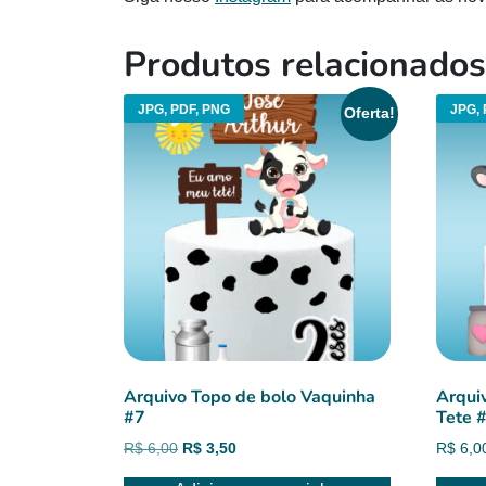
Produtos relacionados
JPG, PDF, PNG
JPG, 
Oferta!
Arquivo Topo de bolo Vaquinha
Arqui
#7
Tete 
O
O
R$
6,00
R$
3,50
R$
6,0
preço
preço