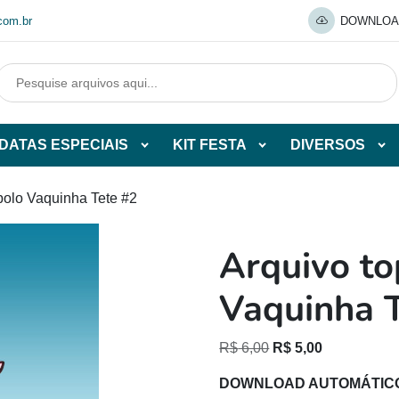
com.br
DOWNLOA
DATAS ESPECIAIS
KIT FESTA
DIVERSOS
Abrir
Abrir
Abr
tegorias
subcategorias
subcategorias
sub
de
de
de
bolo Vaquinha Tete #2
O
DATAS
KIT
DI
ESPECIAIS
FESTA
Arquivo to
O
Vaquinha 
O
O
R$
6,00
R$
5,00
preço
preço
DOWNLOAD AUTOMÁTIC
original
atual