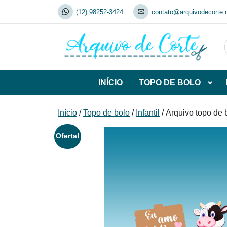
Skip
(12) 98252-3424
contato@arquivodecorte.
to
content
INÍCIO
TOPO DE BOLO
Abrir
subca
de
Início
/
Topo de bolo
/
Infantil
/ Arquivo topo de 
TOP
DE
Oferta!
BOL