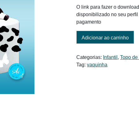
era:
é:
O link para fazer o download
R$ 6,00.
R$ 5,00.
disponibilizado no seu perf
pagamento
Adicionar ao carrinho
Categorias:
Infantil
,
Topo de
Tag:
vaquinha