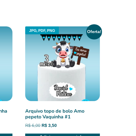
JPG, PDF, PNG
Oferta!
inha
Arquivo topo de bolo Amo
pepeto Vaquinha #1
O
O
R$
6,00
R$
3,50
preço
preço