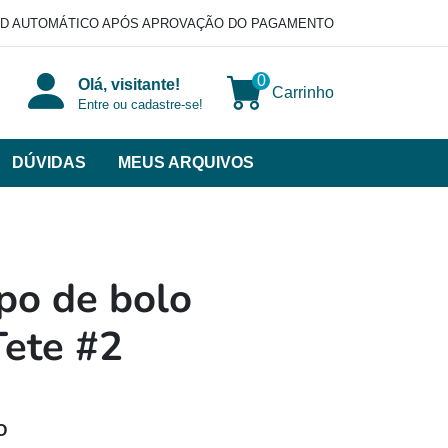
D AUTOMÁTICO APÓS APROVAÇÃO DO PAGAMENTO
0
Olá, visitante!
Carrinho
Entre ou cadastre-se!
DÚVIDAS
MEUS ARQUIVOS
ir
categorias
VERSOS
po de bolo
Tete #2
O