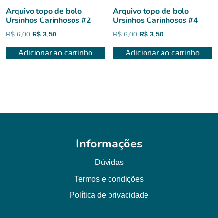
Arquivo topo de bolo
Arquivo topo de bolo
Ursinhos Carinhosos #2
Ursinhos Carinhosos #4
O
O
O
O
R$
6,00
R$
3,50
R$
6,00
R$
3,50
preço
preço
preço
preço
Adicionar ao carrinho
Adicionar ao carrinho
original
atual
original
atual
era:
é:
era:
é:
R$ 6,00.
R$ 3,50.
R$ 6,00.
R$ 3,50.
Informações
Dúvidas
Termos e condições
Política de privacidade