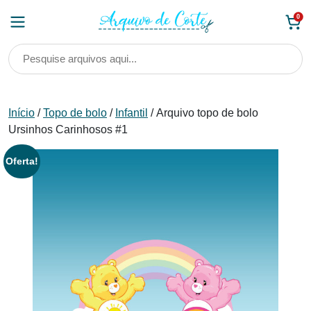
Skip
0
to
content
Início
/
Topo de bolo
/
Infantil
/ Arquivo topo de bolo
Ursinhos Carinhosos #1
Oferta!