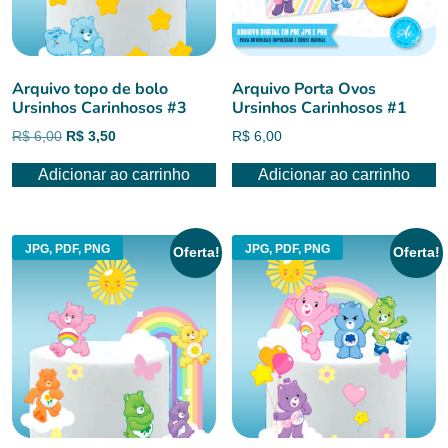
Arquivo topo de bolo
Arquivo Porta Ovos
Ursinhos Carinhosos #3
Ursinhos Carinhosos #1
O
O
R$
6,00
R$
3,50
R$
6,00
preço
preço
Adicionar ao carrinho
Adicionar ao carrinho
original
atual
era:
é:
R$ 6,00.
R$ 3,50.
JPG, PDF, PNG
JPG, PDF, PNG
Oferta!
Oferta!