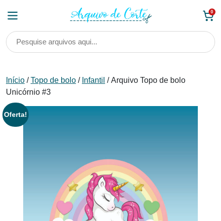
Skip
0
to
content
Início
/
Topo de bolo
/
Infantil
/ Arquivo Topo de bolo
Unicórnio #3
Oferta!