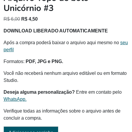
Unicórnio #3
O
O
R$
6,00
R$
4,50
preço
preço
DOWNLOAD LIBERADO AUTOMATICAMENTE
original
atual
era:
é:
Após a compra poderá baixar o arquivo aqui mesmo no
seu
R$ 6,00.
R$ 4,50.
perfil
Formatos:
PDF, JPG e PNG.
Você não receberá nenhum arquivo editável ou em formato
Studio.
Deseja alguma personalização?
Entre em contato pelo
WhatsApp.
Verifique todas as informações sobre o arquivo antes de
concluir a compra.