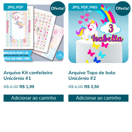
JPG, PDF
JPG, PDF, PNG
Oferta!
Oferta!
Arquivo Kit confeiteiro
Arquivo Topo de bolo
Unicórnio #1
Unicórnio #2
O
O
O
O
R$
6,00
R$
1,99
R$
6,00
R$
3,50
preço
preço
preço
preço
Adicionar ao carrinho
Adicionar ao carrinho
original
atual
original
atual
era:
é:
era:
é:
R$ 6,00.
R$ 1,99.
R$ 6,00.
R$ 3,50.