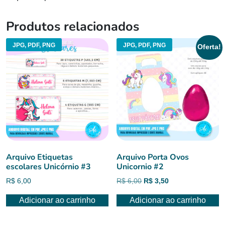
Produtos relacionados
JPG, PDF, PNG
JPG, PDF, PNG
Oferta!
Arquivo Etiquetas
Arquivo Porta Ovos
escolares Unicórnio #3
Unicornio #2
O
O
R$
6,00
R$
6,00
R$
3,50
preço
preço
Adicionar ao carrinho
Adicionar ao carrinho
original
atual
era:
é:
R$ 6,00.
R$ 3,50.