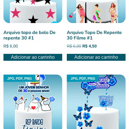
Arquivo topo de bolo De
Arquivo Topo De Repente
repente 30 #1
30 Filme #1
O
O
R$
6,00
R$
6,00
R$
4,50
preço
preço
Adicionar ao carrinho
Adicionar ao carrinho
original
atual
era:
é:
R$ 6,00.
R$ 4,50.
JPG, PDF, PNG
JPG, PDF, PNG