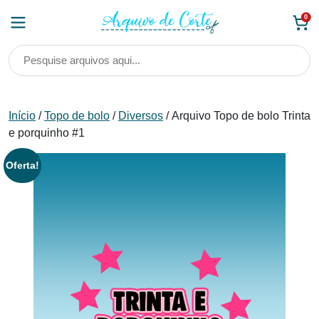
Skip
0
to
content
Início
/
Topo de bolo
/
Diversos
/ Arquivo Topo de bolo Trinta
e porquinho #1
Oferta!