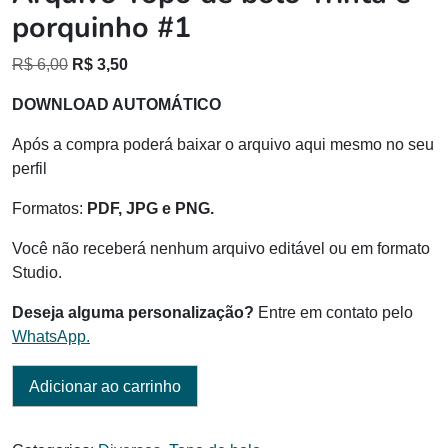
porquinho #1
O
O
R$
6,00
R$
3,50
preço
preço
DOWNLOAD AUTOMÁTICO
original
atual
era:
é:
Após a compra poderá baixar o arquivo aqui mesmo no seu
R$ 6,00.
R$ 3,50.
perfil
Formatos:
PDF, JPG e PNG.
Você não receberá nenhum arquivo editável ou em formato
Studio.
Deseja alguma personalização?
Entre em contato pelo
WhatsApp.
Adicionar ao carrinho