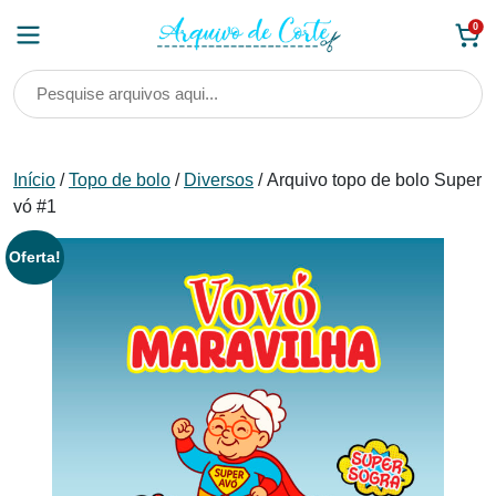
Skip
0
to
content
Início
/
Topo de bolo
/
Diversos
/ Arquivo topo de bolo Super
vó #1
Oferta!