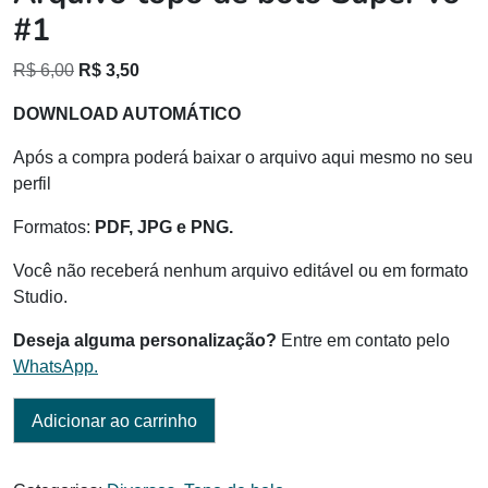
#1
O
O
R$
6,00
R$
3,50
preço
preço
DOWNLOAD AUTOMÁTICO
original
atual
era:
é:
Após a compra poderá baixar o arquivo aqui mesmo no seu
R$ 6,00.
R$ 3,50.
perfil
Formatos:
PDF, JPG e PNG.
Você não receberá nenhum arquivo editável ou em formato
Studio.
Deseja alguma personalização?
Entre em contato pelo
WhatsApp.
Adicionar ao carrinho