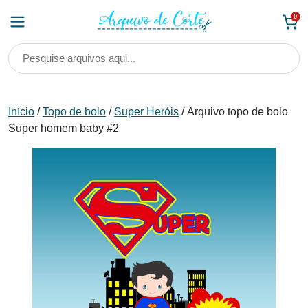
Skip
0
to
content
Início
/
Topo de bolo
/
Super Heróis
/ Arquivo topo de bolo
Super homem baby #2