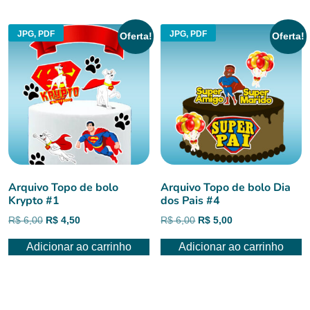
R$ 6,00.
R$ 5,00.
JPG, PDF
JPG, PDF
Oferta!
Oferta!
Arquivo Topo de bolo
Arquivo Topo de bolo Dia
Krypto #1
dos Pais #4
O
O
O
O
R$
6,00
R$
4,50
R$
6,00
R$
5,00
preço
preço
preço
preço
Adicionar ao carrinho
Adicionar ao carrinho
original
atual
original
atual
era:
é:
era:
é:
R$ 6,00.
R$ 4,50.
R$ 6,00.
R$ 5,00.