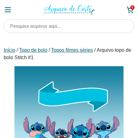
Skip
0
to
content
Início
/
Topo de bolo
/
Topos filmes séries
/ Arquivo topo de
bolo Stitch #1