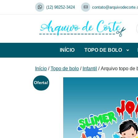
Skip
(12) 98252-3424
contato@arquivodecorte.
to
content
INÍCIO
TOPO DE BOLO
Abrir
subca
de
Início
/
Topo de bolo
/
Infantil
/ Arquivo topo de
TOP
DE
Oferta!
BOL