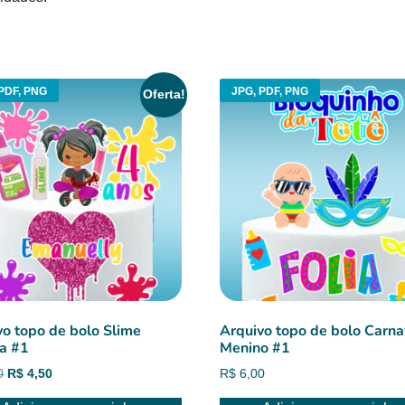
PDF, PNG
JPG, PDF, PNG
Oferta!
vo topo de bolo Slime
Arquivo topo de bolo Carna
a #1
Menino #1
O
O
0
R$
4,50
R$
6,00
preço
preço