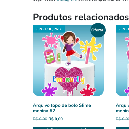
Produtos relacionados
JPG, PDF, PNG
JPG, 
Oferta!
Arquivo topo de bolo Slime
Arqui
menina #2
menin
O
O
R$
6,00
R$
0,00
R$
6,0
preço
preço