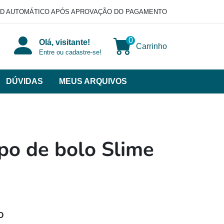
D AUTOMÁTICO APÓS APROVAÇÃO DO PAGAMENTO
0
Olá, visitante!
Carrinho
Entre ou cadastre-se!
DÚVIDAS
MEUS ARQUIVOS
ir
categorias
VERSOS
po de bolo Slime
O