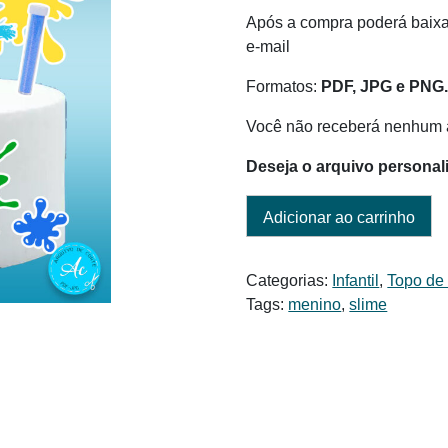
era:
é:
Após a compra poderá baixar
R$ 6,00.
R$ 4,50.
e-mail
Formatos:
PDF, JPG e PNG
Você não receberá nenhum a
Deseja o arquivo personal
Adicionar ao carrinho
Categorias:
Infantil
,
Topo de
Tags:
menino
,
slime