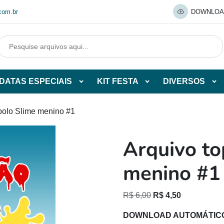
com.br
DOWNLOA
DATAS ESPECIAIS
KIT FESTA
DIVERSOS
Abrir
Abrir
Abr
tegorias
subcategorias
subcategorias
sub
de
de
de
 bolo Slime menino #1
O
DATAS
KIT
DI
ESPECIAIS
FESTA
Arquivo to
O
menino #1
O
O
R$
6,00
R$
4,50
preço
preço
DOWNLOAD AUTOMÁTIC
original
atual