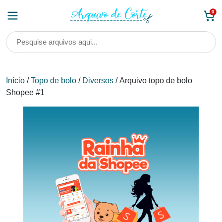
Skip
0
to
content
Início
/
Topo de bolo
/
Diversos
/ Arquivo topo de bolo
Shopee #1