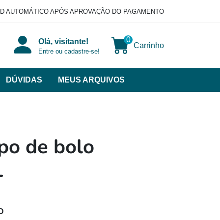
D AUTOMÁTICO APÓS APROVAÇÃO DO PAGAMENTO
0
Olá, visitante!
Carrinho
Entre ou cadastre-se!
DÚVIDAS
MEUS ARQUIVOS
ir
categorias
VERSOS
po de bolo
1
O