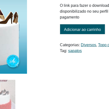
era:
é:
O link para fazer o download
R$ 6,00.
R$ 4,50.
disponibilizado no seu perf
pagamento
Adicionar ao carrinho
Categorias:
Diversos
,
Topo 
Tag:
sapatos