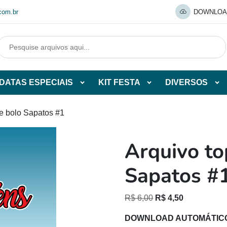
com.br
DOWNLOA
DATAS ESPECIAIS
KIT FESTA
DIVERSOS
Abrir
Abrir
Abr
tegorias
subcategorias
subcategorias
sub
de
de
de
de bolo Sapatos #1
O
DATAS
KIT
DI
ESPECIAIS
FESTA
Arquivo to
O
Sapatos #
O
O
R$
6,00
R$
4,50
preço
preço
DOWNLOAD AUTOMÁTIC
original
atual