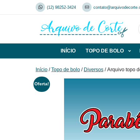
Skip
(12) 98252-3424
contato@arquivodecorte.
to
content
INÍCIO
TOPO DE BOLO
Abrir
subca
de
Início
/
Topo de bolo
/
Diversos
/ Arquivo topo 
TOP
DE
Oferta!
BOL