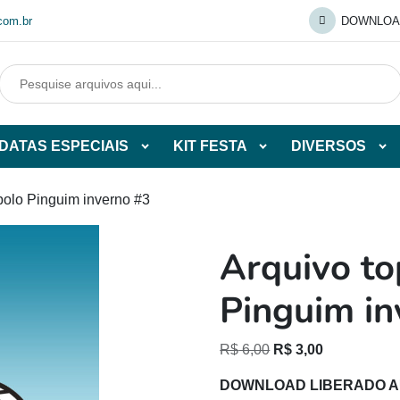
com.br
DOWNLOA
DATAS ESPECIAIS
KIT FESTA
DIVERSOS
Abrir
Abrir
Abr
tegorias
subcategorias
subcategorias
sub
de
de
de
bolo Pinguim inverno #3
O
DATAS
KIT
DI
ESPECIAIS
FESTA
Arquivo to
O
Pinguim in
O
O
R$
6,00
R$
3,00
preço
preço
DOWNLOAD LIBERADO 
original
atual