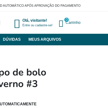
D AUTOMÁTICO APÓS APROVAÇÃO DO PAGAMENTO
0
Olá, visitante!
Carrinho
Entre ou cadastre-se!
DÚVIDAS
MEUS ARQUIVOS
ir
categorias
VERSOS
po de bolo
verno #3
AUTOMATICAMENTE