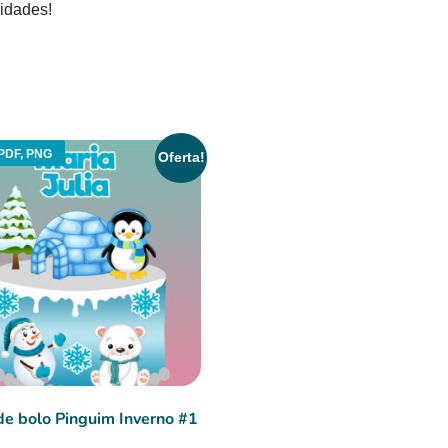
idades!
PDF, PNG
Oferta!
de bolo Pinguim Inverno #1