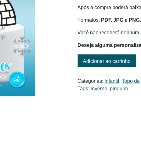
era:
é:
Após a compra poderá baixar
R$ 6,00.
R$ 3,00.
Formatos:
PDF, JPG e PNG
Você não receberá nenhum a
Deseja alguma personaliz
Adicionar ao carrinho
Categorias:
Infantil
,
Topo de
Tags:
inverno
,
pinguim