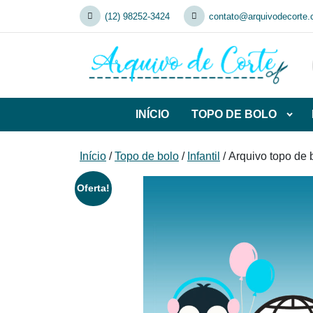
Skip
(12) 98252-3424
contato@arquivodecorte.
to
content
INÍCIO
TOPO DE BOLO
Abrir
subca
de
Início
/
Topo de bolo
/
Infantil
/ Arquivo topo de 
TOP
DE
Oferta!
BOL