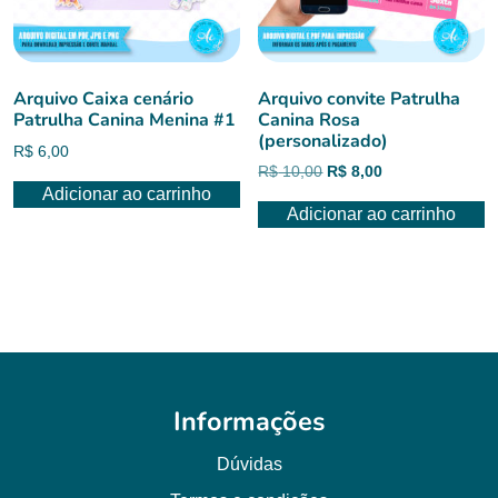
Arquivo Caixa cenário
Arquivo convite Patrulha
Patrulha Canina Menina #1
Canina Rosa
(personalizado)
R$
6,00
O
O
R$
10,00
R$
8,00
Adicionar ao carrinho
preço
preço
Adicionar ao carrinho
original
atual
era:
é:
R$ 10,00.
R$ 8,00.
Informações
Dúvidas