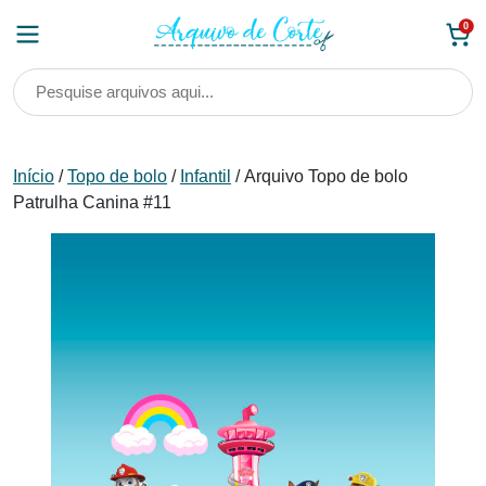
Skip
0
to
content
Início
/
Topo de bolo
/
Infantil
/ Arquivo Topo de bolo
Patrulha Canina #11