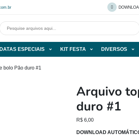
com.br
DOWNLOA
DATAS ESPECIAIS
KIT FESTA
DIVERSOS
Abrir
Abrir
Abr
tegorias
subcategorias
subcategorias
sub
de
de
de
de bolo Pão duro #1
O
DATAS
KIT
DI
ESPECIAIS
FESTA
Arquivo to
O
duro #1
R$
6,00
DOWNLOAD AUTOMÁTIC