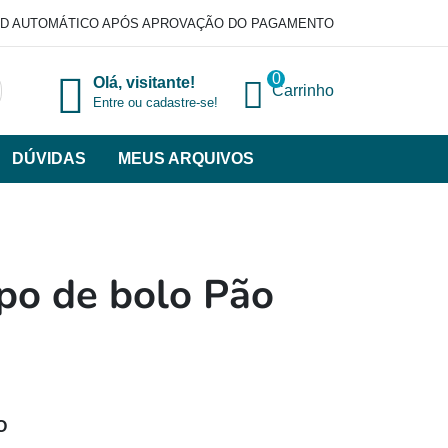
D AUTOMÁTICO APÓS APROVAÇÃO DO PAGAMENTO
0
Olá, visitante!
Carrinho
Entre ou cadastre-se!
DÚVIDAS
MEUS ARQUIVOS
ir
categorias
VERSOS
po de bolo Pão
O