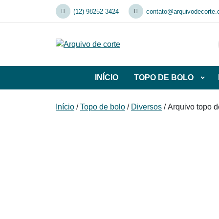
Skip
(12) 98252-3424
contato@arquivodecorte.
to
content
INÍCIO
TOPO DE BOLO
Abrir
subca
de
Início
/
Topo de bolo
/
Diversos
/ Arquivo topo 
TOP
DE
BOL