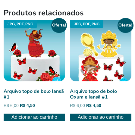
Produtos relacionados
JPG, PDF, PNG
JPG, PDF, PNG
Oferta!
Oferta!
Arquivo topo de bolo Iansã
Arquivo topo de bolo
#1
Oxum e Iansã #1
O
O
O
O
R$
6,00
R$
4,50
R$
6,00
R$
4,50
preço
preço
preço
preço
Adicionar ao carrinho
Adicionar ao carrinho
original
atual
original
atual
era:
é:
era:
é:
R$ 6,00.
R$ 4,50.
R$ 6,00.
R$ 4,50.