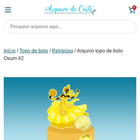
Skip
0
to
content
Início
/
Topo de bolo
/
Religioso
/ Arquivo topo de bolo
Oxum #2