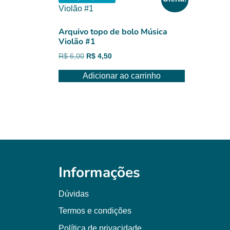
Arquivo topo de bolo Música
Violão #1
O
O
R$
6,00
R$
4,50
preço
preço
Adicionar ao carrinho
original
atual
era:
é:
R$ 6,00.
R$ 4,50.
Informações
Dúvidas
Termos e condições
Política de privacidade