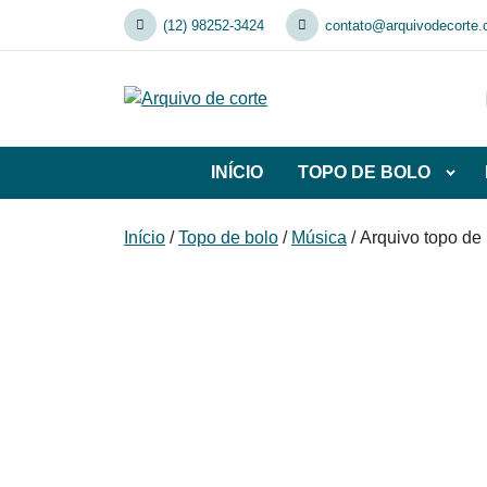
Skip
(12) 98252-3424
contato@arquivodecorte.
to
content
INÍCIO
TOPO DE BOLO
Abrir
subca
de
Início
/
Topo de bolo
/
Música
/ Arquivo topo de
TOP
DE
BOL