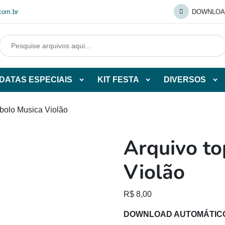
com.br
DOWNLOA
DATAS ESPECIAIS
KIT FESTA
DIVERSOS
Abrir
Abrir
Abr
tegorias
subcategorias
subcategorias
sub
de
de
de
 bolo Musica Violão
O
DATAS
KIT
DI
ESPECIAIS
FESTA
Arquivo to
O
Violão
R$
8,00
DOWNLOAD AUTOMÁTIC