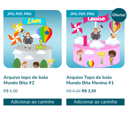
JPG, PDF, PNG
JPG, PDF, PNG
Oferta!
Arquivo topo de bolo
Arquivo Topo de bolo
Mundo Bita #2
Mundo Bita Menina #1
O
O
R$
6,00
R$
6,00
R$
3,50
preço
preço
Adicionar ao carrinho
Adicionar ao carrinho
original
atual
era:
é:
R$ 6,00.
R$ 3,50.