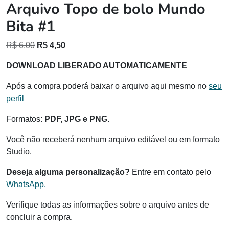
Arquivo Topo de bolo Mundo
Bita #1
O
O
R$
6,00
R$
4,50
preço
preço
DOWNLOAD LIBERADO AUTOMATICAMENTE
original
atual
era:
é:
Após a compra poderá baixar o arquivo aqui mesmo no
seu
R$ 6,00.
R$ 4,50.
perfil
Formatos:
PDF, JPG e PNG.
Você não receberá nenhum arquivo editável ou em formato
Studio.
Deseja alguma personalização?
Entre em contato pelo
WhatsApp.
Verifique todas as informações sobre o arquivo antes de
concluir a compra.