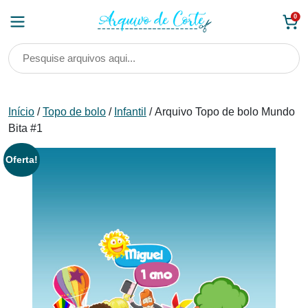
Skip
0
to
content
Início
/
Topo de bolo
/
Infantil
/ Arquivo Topo de bolo Mundo
Bita #1
Oferta!