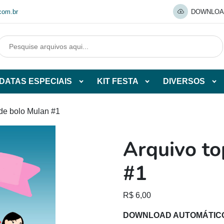
com.br
DOWNLOA
DATAS ESPECIAIS
KIT FESTA
DIVERSOS
Abrir
Abrir
Abr
tegorias
subcategorias
subcategorias
sub
de
de
de
 de bolo Mulan #1
O
DATAS
KIT
DI
ESPECIAIS
FESTA
Arquivo to
O
#1
R$
6,00
DOWNLOAD AUTOMÁTIC