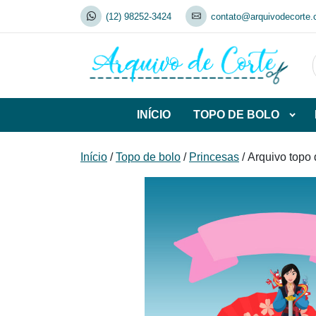
Skip
(12) 98252-3424
contato@arquivodecorte.
to
content
INÍCIO
TOPO DE BOLO
Abrir
subca
de
Início
/
Topo de bolo
/
Princesas
/ Arquivo topo
TOP
DE
BOL