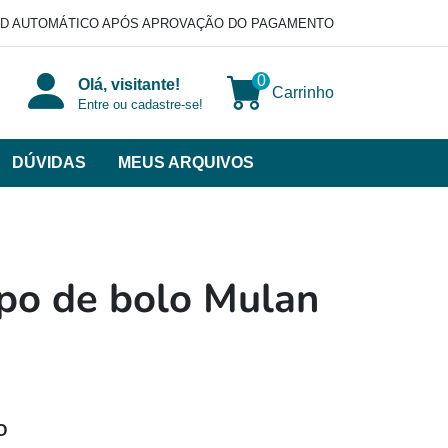
D AUTOMÁTICO APÓS APROVAÇÃO DO PAGAMENTO
0
Olá, visitante!
Carrinho
Entre ou cadastre-se!
DÚVIDAS
MEUS ARQUIVOS
ir
categorias
VERSOS
po de bolo Mulan
O