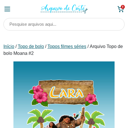
Skip
0
to
content
Início
/
Topo de bolo
/
Topos filmes séries
/ Arquivo Topo de
bolo Moana #2