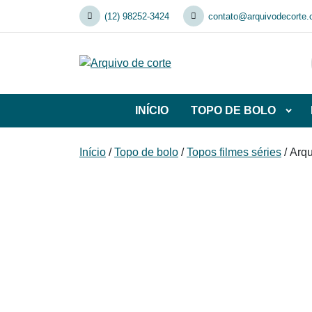
Skip
(12) 98252-3424
contato@arquivodecorte.
to
content
INÍCIO
TOPO DE BOLO
Abrir
subca
de
Início
/
Topo de bolo
/
Topos filmes séries
/ Arq
TOP
DE
BOL