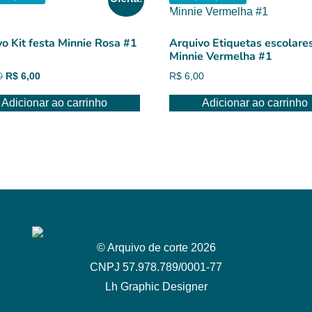
vo Kit festa Minnie Rosa #1
Arquivo Etiquetas escolare
Minnie Vermelha #1
O
O
0
R$
6,00
R$
6,00
preço
preço
Adicionar ao carrinho
Adicionar ao carrinho
original
atual
era:
é:
R$ 8,00.
R$ 6,00.
© Arquivo de corte 2026
CNPJ 57.978.789/0001-77
Lh Graphic Designer