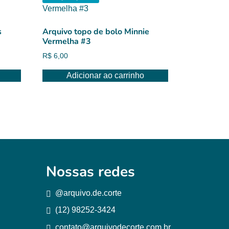
s
Arquivo topo de bolo Minnie
Vermelha #3
R$
6,00
Adicionar ao carrinho
Nossas redes
@arquivo.de.corte
(12) 98252-3424
contato@arquivodecorte.com.br