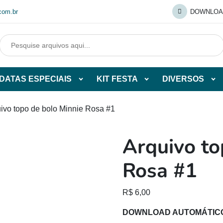
com.br
DOWNLOA
DATAS ESPECIAIS
KIT FESTA
DIVERSOS
Abrir
Abrir
Abr
tegorias
subcategorias
subcategorias
sub
de
de
de
uivo topo de bolo Minnie Rosa #1
O
DATAS
KIT
DI
ESPECIAIS
FESTA
Arquivo to
O
Rosa #1
R$
6,00
DOWNLOAD AUTOMÁTIC