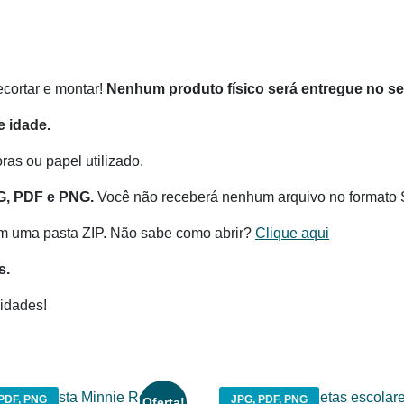
recortar e montar!
Nenhum produto físico será entregue no s
 idade.
as ou papel utilizado.
G, PDF e PNG.
Você não receberá nenhum arquivo no formato 
m uma pasta ZIP. Não sabe como abrir?
Clique aqui
s.
idades!
PDF, PNG
JPG, PDF, PNG
Oferta!