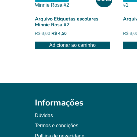
Arquivo Etiquetas escolares
Arqui
Minnie Rosa #2
O
O
R$
8,00
R$
4,50
R$
8,0
preço
preço
Adicionar ao carrinho
original
atual
era:
é:
R$ 8,00.
R$ 4,50.
Informações
Dúvidas
Termos e condições
Política de privacidade