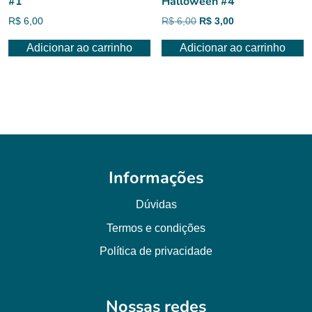
#1
Halloween #4
O
O
R$
6,00
R$
6,00
R$
3,00
preço
preço
Adicionar ao carrinho
Adicionar ao carrinho
original
atual
era:
é:
R$ 6,00.
R$ 3,00.
Informações
Dúvidas
Termos e condições
Política de privacidade
Nossas redes