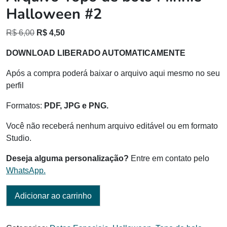
Halloween #2
O
O
R$
6,00
R$
4,50
preço
preço
DOWNLOAD LIBERADO AUTOMATICAMENTE
original
atual
era:
é:
Após a compra poderá baixar o arquivo aqui mesmo no seu
R$ 6,00.
R$ 4,50.
perfil
Formatos:
PDF, JPG e PNG.
Você não receberá nenhum arquivo editável ou em formato
Studio.
Deseja alguma personalização?
Entre em contato pelo
WhatsApp.
Adicionar ao carrinho