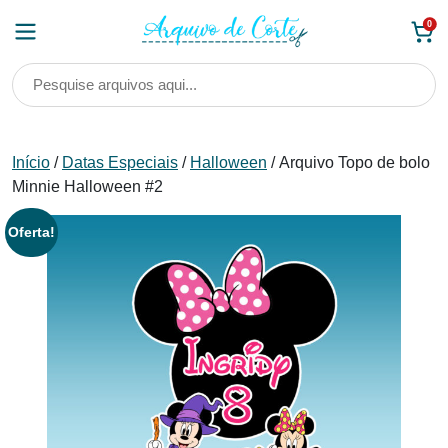
Skip
0
to
content
Início
/
Datas Especiais
/
Halloween
/ Arquivo Topo de bolo
Minnie Halloween #2
Oferta!