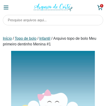
Skip
0
to
content
Início
/
Topo de bolo
/
Infantil
/ Arquivo topo de bolo Meu
primeiro dentinho Menina #1