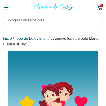
Skip
0
to
content
Início
/
Topo de bolo
/
Infantil
/ Arquivo topo de bolo Maria
Clara e JP #2