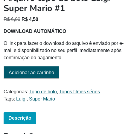
Super Mario #1
O
O
R$
6,00
R$
4,50
preço
preço
DOWNLOAD AUTOMÁTICO
original
atual
era:
é:
O link para fazer o download do arquivo é enviado por e-
R$ 6,00.
R$ 4,50.
mail e disponibilizado no seu perfil imediatamente após
confirmação do pagamento
Adicionar ao carrinho
Categorias:
Topo de bolo
,
Topos filmes séries
Tags:
Luigi
,
Super Mario
Descrição