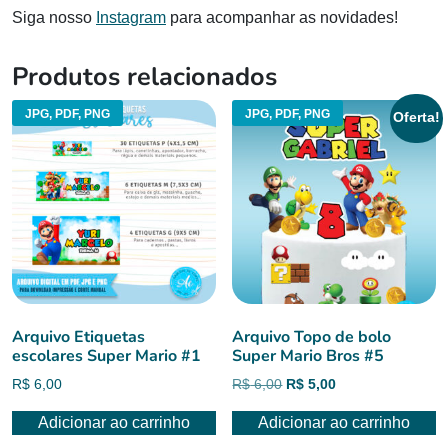
Siga nosso
Instagram
para acompanhar as novidades!
Produtos relacionados
JPG, PDF, PNG
JPG, PDF, PNG
Oferta!
Arquivo Etiquetas
Arquivo Topo de bolo
escolares Super Mario #1
Super Mario Bros #5
O
O
R$
6,00
R$
6,00
R$
5,00
preço
preço
Adicionar ao carrinho
Adicionar ao carrinho
original
atual
era:
é: