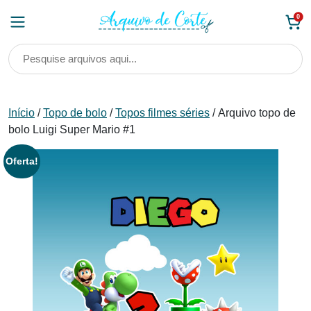
Skip
0
to
content
Início
/
Topo de bolo
/
Topos filmes séries
/ Arquivo topo de
bolo Luigi Super Mario #1
Oferta!