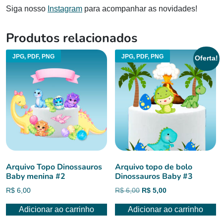
Siga nosso
Instagram
para acompanhar as novidades!
Produtos relacionados
JPG, PDF, PNG
JPG, PDF, PNG
Oferta!
Arquivo Topo Dinossauros
Arquivo topo de bolo
Baby menina #2
Dinossauros Baby #3
O
O
R$
6,00
R$
6,00
R$
5,00
preço
preço
Adicionar ao carrinho
Adicionar ao carrinho
original
atual
era:
é: