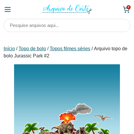
Skip
0
to
content
Início
/
Topo de bolo
/
Topos filmes séries
/ Arquivo topo de
bolo Jurassic Park #2