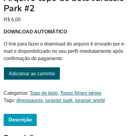
Park #2
R$
6,00
DOWNLOAD AUTOMÁTICO
O link para fazer o download do arquivo é enviado por e-
mail e disponibilizado no seu perfil imediatamente após
confirmação do pagamento
Adicionar ao carrinho
Categorias:
Topo de bolo
,
Topos filmes séries
Tags:
dinossauros
,
jurassic park
,
jurassic world
Descrição