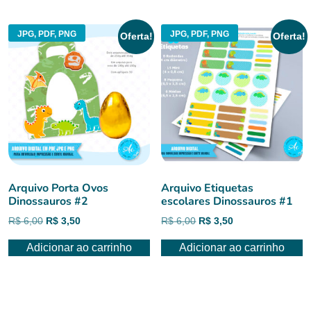
R$ 6,00.
R$ 5,00.
JPG, PDF, PNG
JPG, PDF, PNG
Oferta!
Oferta!
Arquivo Porta Ovos
Arquivo Etiquetas
Dinossauros #2
escolares Dinossauros #1
O
O
O
O
R$
6,00
R$
3,50
R$
6,00
R$
3,50
preço
preço
preço
preço
Adicionar ao carrinho
Adicionar ao carrinho
original
atual
original
atual
era:
é:
era:
é:
R$ 6,00.
R$ 3,50.
R$ 6,00.
R$ 3,50.