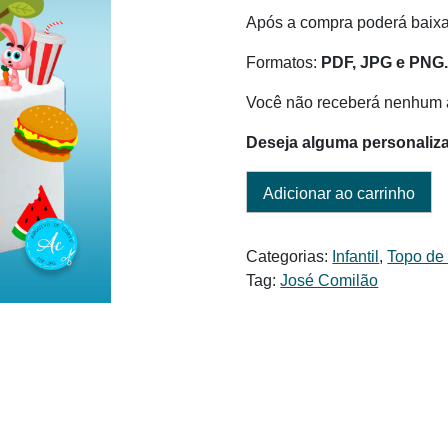
era:
é:
Após a compra poderá baixar
R$ 6,00.
R$ 3,50.
Formatos:
PDF, JPG e PNG
Você não receberá nenhum a
Deseja alguma personaliz
Adicionar ao carrinho
Categorias:
Infantil
,
Topo de
Tag:
José Comilão