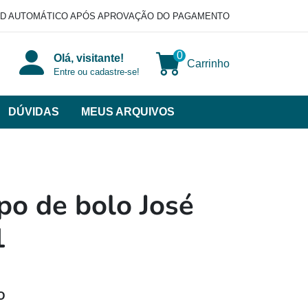
D AUTOMÁTICO APÓS APROVAÇÃO DO PAGAMENTO
0
Olá, visitante!
Carrinho
Entre ou cadastre-se!
DÚVIDAS
MEUS ARQUIVOS
ir
categorias
VERSOS
po de bolo José
1
O