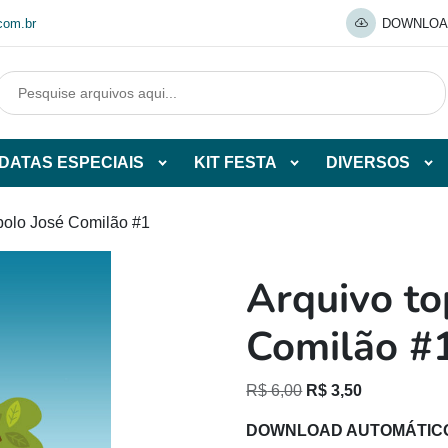
com.br
DOWNLOA
DATAS ESPECIAIS
KIT FESTA
DIVERSOS
Abrir
Abrir
Abr
tegorias
subcategorias
subcategorias
sub
de
de
de
 bolo José Comilão #1
O
DATAS
KIT
DI
ESPECIAIS
FESTA
Arquivo to
O
Comilão #
O
O
R$
6,00
R$
3,50
preço
preço
DOWNLOAD AUTOMÁTIC
original
atual