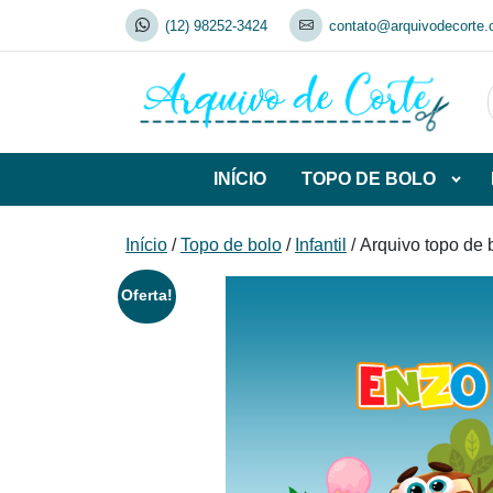
Skip
(12) 98252-3424
contato@arquivodecorte.
to
content
INÍCIO
TOPO DE BOLO
Abrir
subca
de
Início
/
Topo de bolo
/
Infantil
/ Arquivo topo de
TOP
DE
Oferta!
BOL