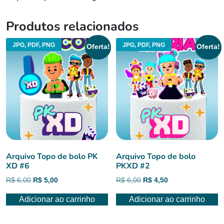
Produtos relacionados
JPG, PDF, PNG
JPG, PDF, PNG
Oferta!
Oferta!
Arquivo Topo de bolo PK
Arquivo Topo de bolo
XD #6
PKXD #2
O
O
O
O
R$
6,00
R$
5,00
R$
6,00
R$
4,50
preço
preço
preço
preço
Adicionar ao carrinho
Adicionar ao carrinho
original
atual
original
atual
era:
é:
era:
é:
R$ 6,00.
R$ 5,00.
R$ 6,00.
R$ 4,50.