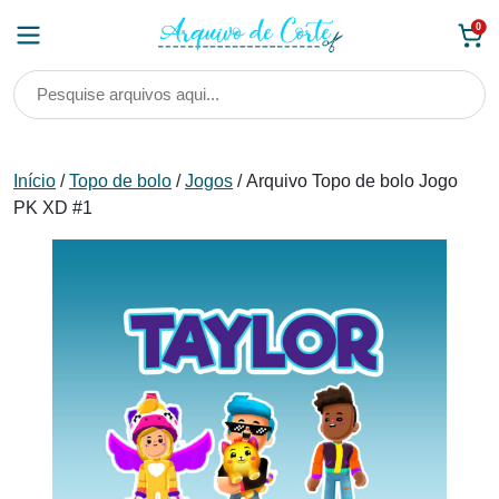
Skip
0
to
content
Início
/
Topo de bolo
/
Jogos
/ Arquivo Topo de bolo Jogo
PK XD #1