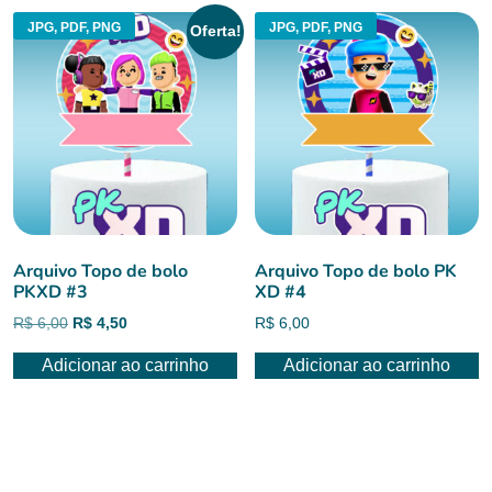
JPG, PDF, PNG
JPG, PDF, PNG
Oferta!
Arquivo Topo de bolo
Arquivo Topo de bolo PK
PKXD #3
XD #4
O
O
R$
6,00
R$
4,50
R$
6,00
preço
preço
Adicionar ao carrinho
Adicionar ao carrinho
original
atual
era:
é:
R$ 6,00.
R$ 4,50.