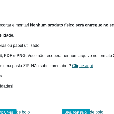
recortar e montar!
Nenhum produto físico será entregue no s
 idade.
as ou papel utilizado.
G, PDF e PNG.
Você não receberá nenhum arquivo no formato 
m uma pasta ZIP. Não sabe como abrir?
Clique aqui
s.
idades!
PDF, PNG
JPG, PDF, PNG