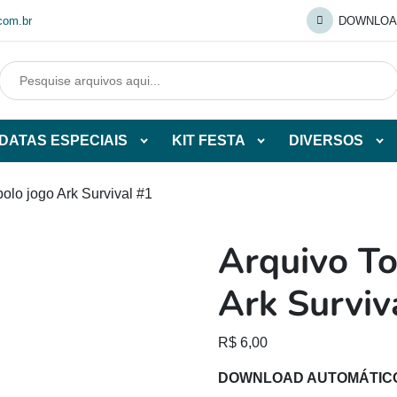
com.br
DOWNLOA
DATAS ESPECIAIS
KIT FESTA
DIVERSOS
Abrir
Abrir
Abr
tegorias
subcategorias
subcategorias
sub
de
de
de
olo jogo Ark Survival #1
O
DATAS
KIT
DI
ESPECIAIS
FESTA
Arquivo To
O
Ark Surviv
R$
6,00
DOWNLOAD AUTOMÁTIC