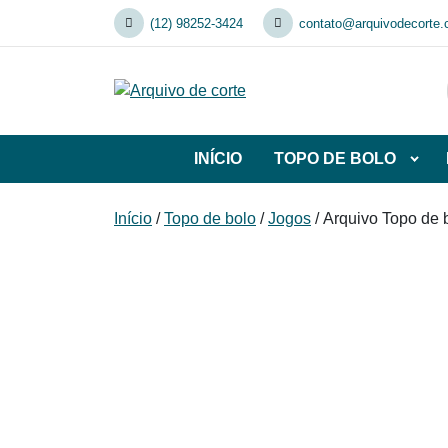
Skip
(12) 98252-3424
contato@arquivodecorte.
to
content
INÍCIO
TOPO DE BOLO
Abrir
subca
de
Início
/
Topo de bolo
/
Jogos
/ Arquivo Topo de b
TOP
DE
BOL