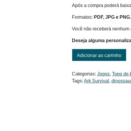
Após a compra poderá baixar
Formatos:
PDF, JPG e PNG
Você não receberá nenhum a
Deseja alguma personaliz
Adicionar ao carrinho
Categorias:
Jogos
,
Topo de 
Tags:
Ark Survival
,
dinossau