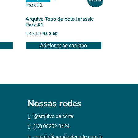
Arquivo Topo de bolo Jurassic
Park #1
O
O
R$
6,00
R$
3,50
preço
preço
Adicionar ao carrinho
original
atual
era:
é:
R$ 6,00.
R$ 3,50.
Nossas redes
@arquivo.de.corte
(12) 98252-3424
contato@arquivodecorte.com.br