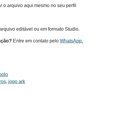
 o arquivo aqui mesmo no seu perfil
.
rquivo editável ou em formato Studio.
ação?
Entre em contato pelo
WhatsApp.
bolo
ros
,
jogo ark