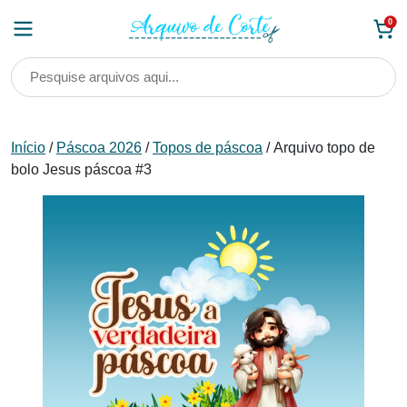
Skip
0
to
content
Início
/
Páscoa 2026
/
Topos de páscoa
/ Arquivo topo de
bolo Jesus páscoa #3