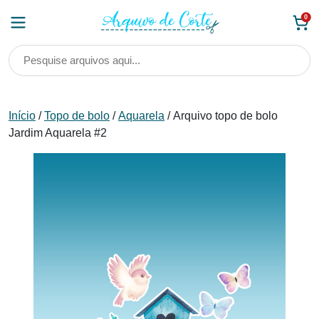
Skip
0
to
content
Início
/
Topo de bolo
/
Aquarela
/ Arquivo topo de bolo
Jardim Aquarela #2