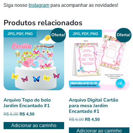
Siga nosso
Instagram
para acompanhar as novidades!
Produtos relacionados
JPG, PDF, PNG
JPG, PDF, PNG
Oferta!
Oferta!
Arquivo Topo de bolo
Arquivo Digital Cartão
Jardim Encantado #1
para mesa Jardim
Encantado #1
O
O
R$
6,00
R$
4,50
O
O
R$
6,00
R$
4,50
preço
preço
Adicionar ao carrinho
preço
preço
original
atual
Adicionar ao carrinho
original
atual
era:
é: