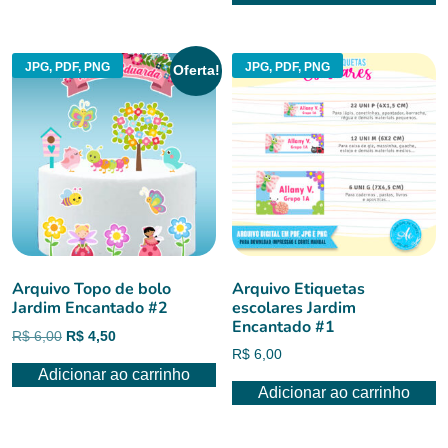
era:
é:
R$ 6,00.
R$ 4,50.
R$ 6,00.
R$ 4,50.
JPG, PDF, PNG
JPG, PDF, PNG
Oferta!
Arquivo Topo de bolo
Arquivo Etiquetas
Jardim Encantado #2
escolares Jardim
Encantado #1
O
O
R$
6,00
R$
4,50
R$
6,00
preço
preço
Adicionar ao carrinho
original
atual
Adicionar ao carrinho
era:
é:
R$ 6,00.
R$ 4,50.