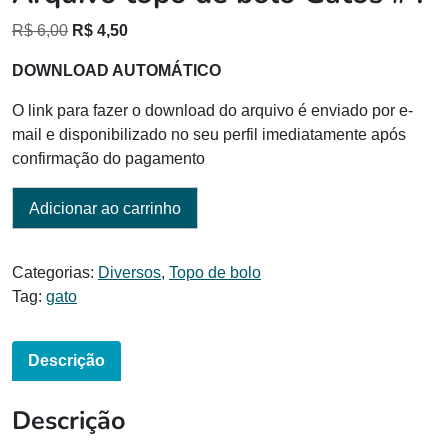
O
O
R$
6,00
R$
4,50
preço
preço
DOWNLOAD AUTOMÁTICO
original
atual
era:
é:
O link para fazer o download do arquivo é enviado por e-
R$ 6,00.
R$ 4,50.
mail e disponibilizado no seu perfil imediatamente após
confirmação do pagamento
Adicionar ao carrinho
Categorias:
Diversos
,
Topo de bolo
Tag:
gato
Descrição
Descrição