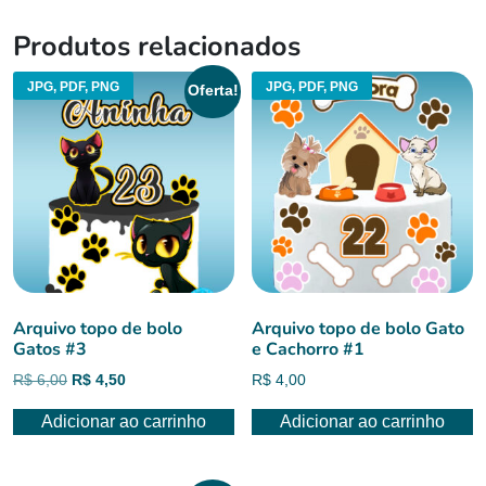
Produtos relacionados
JPG, PDF, PNG
JPG, PDF, PNG
Oferta!
Arquivo topo de bolo
Arquivo topo de bolo Gato
Gatos #3
e Cachorro #1
O
O
R$
6,00
R$
4,50
R$
4,00
preço
preço
Adicionar ao carrinho
Adicionar ao carrinho
original
atual
era:
é:
R$ 6,00.
R$ 4,50.