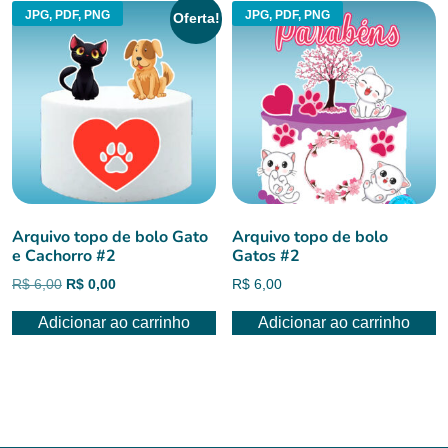
JPG, PDF, PNG
JPG, PDF, PNG
Oferta!
Arquivo topo de bolo Gato
Arquivo topo de bolo
e Cachorro #2
Gatos #2
O
O
R$
6,00
R$
0,00
R$
6,00
preço
preço
Adicionar ao carrinho
Adicionar ao carrinho
original
atual
era:
é:
R$ 6,00.
R$ 0,00.