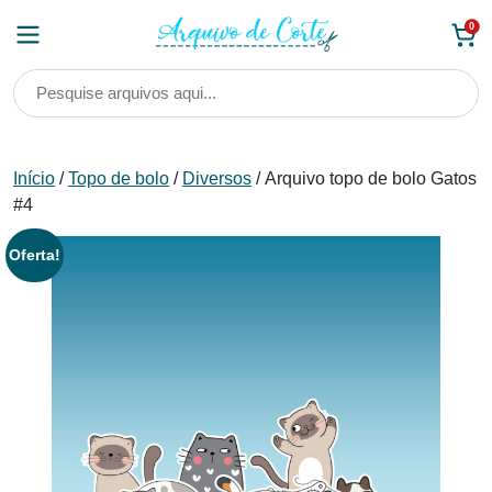
Skip
0
to
content
Início
/
Topo de bolo
/
Diversos
/ Arquivo topo de bolo Gatos
#4
Oferta!