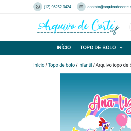
Skip
(12) 98252-3424
contato@arquivodecorte.
to
content
INÍCIO
TOPO DE BOLO
Abrir
subca
de
Início
/
Topo de bolo
/
Infantil
/ Arquivo topo de 
TOP
DE
BOL