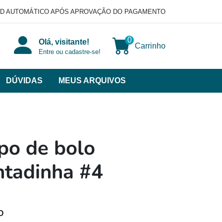
D AUTOMÁTICO APÓS APROVAÇÃO DO PAGAMENTO
0
Olá, visitante!
Carrinho
Entre ou cadastre-se!
DÚVIDAS
MEUS ARQUIVOS
ir
categorias
VERSOS
po de bolo
ntadinha #4
O