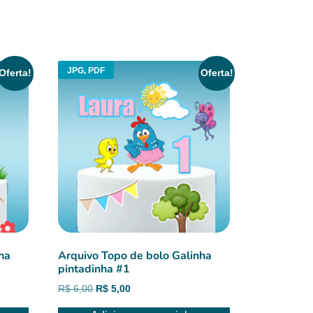
JPG, PDF
Oferta!
Oferta!
ha
Arquivo Topo de bolo Galinha
pintadinha #1
O
O
R$
6,00
R$
5,00
preço
preço