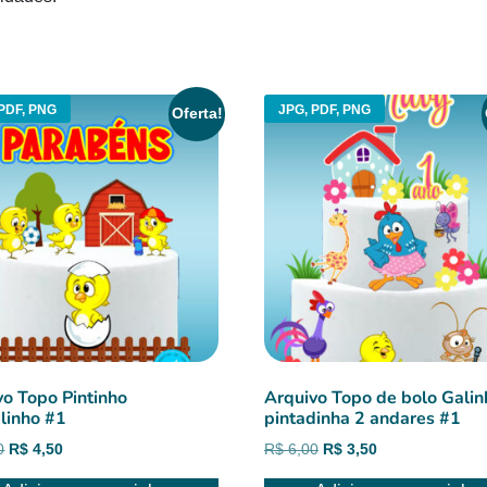
PDF, PNG
JPG, PDF, PNG
Oferta!
vo Topo Pintinho
Arquivo Topo de bolo Galin
linho #1
pintadinha 2 andares #1
O
O
O
O
0
R$
4,50
R$
6,00
R$
3,50
preço
preço
preço
preço