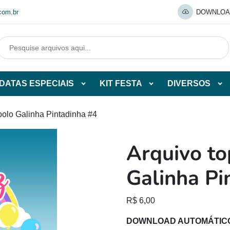
com.br
DOWNLOA
DATAS ESPECIAIS
KIT FESTA
DIVERSOS
Abrir
Abrir
Abr
tegorias
subcategorias
subcategorias
sub
de
de
de
bolo Galinha Pintadinha #4
O
DATAS
KIT
DI
ESPECIAIS
FESTA
Arquivo to
O
Galinha Pi
R$
6,00
DOWNLOAD AUTOMÁTIC