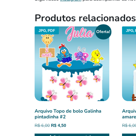
Produtos relacionados
JPG, PDF
JPG, 
Oferta!
Arquivo Topo de bolo Galinha
Arqui
pintadinha #2
amare
O
O
R$
6,00
R$
4,50
R$
6,0
preço
preço