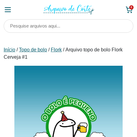
Skip
0
to
content
Início
/
Topo de bolo
/
Flork
/ Arquivo topo de bolo Flork
Cerveja #1