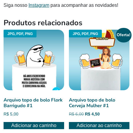
Siga nosso
Instagram
para acompanhar as novidades!
Produtos relacionados
JPG, PDF, PNG
JPG, PDF, PNG
Oferta!
Arquivo topo de bolo Flork
Arquivo topo de bolo
Barrigudo #1
Cerveja Mulher #1
O
O
R$
5,00
R$
6,00
R$
4,50
preço
preço
Adicionar ao carrinho
Adicionar ao carrinho
original
atual
era:
é: