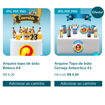
R$ 6,00.
R$ 4,50.
JPG, PDF, PNG
JPG, PDF, PNG
Oferta!
Arquivo topo de bolo
Arquivo Topo de bolo
Boteco #4
Cerveja Antarctica #1
O
O
R$
6,00
R$
6,00
R$
0,00
preço
preço
Adicionar ao carrinho
Adicionar ao carrinho
original
atual
era:
é:
R$ 6,00.
R$ 0,00.