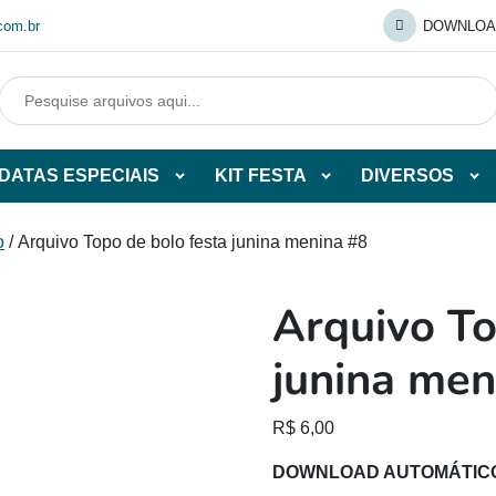
com.br
DOWNLOA
DATAS ESPECIAIS
KIT FESTA
DIVERSOS
Abrir
Abrir
Abr
tegorias
subcategorias
subcategorias
sub
de
de
de
o
/ Arquivo Topo de bolo festa junina menina #8
O
DATAS
KIT
DI
ESPECIAIS
FESTA
Arquivo To
O
junina men
R$
6,00
DOWNLOAD AUTOMÁTIC