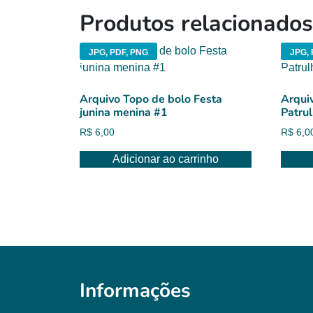
Produtos relacionados
JPG, PDF, PNG
JPG, 
Arquivo Topo de bolo Festa
Arqui
junina menina #1
Patru
R$
6,00
R$
6,0
Adicionar ao carrinho
Informações