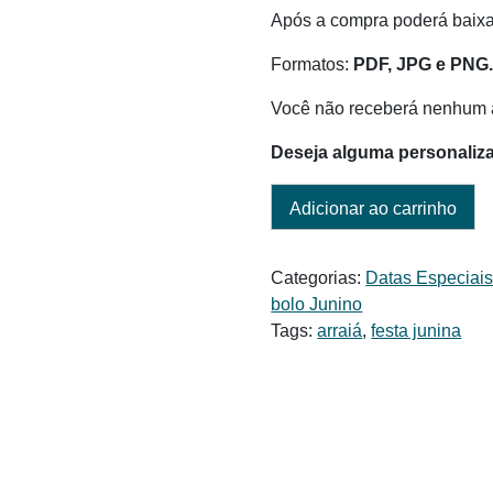
Após a compra poderá baixar
Formatos:
PDF, JPG e PNG
Você não receberá nenhum a
Deseja alguma personaliz
Adicionar ao carrinho
Categorias:
Datas Especiai
bolo Junino
Tags:
arraiá
,
festa junina