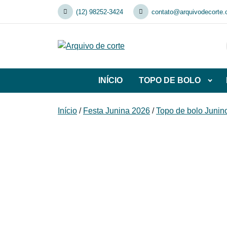
Skip
(12) 98252-3424
contato@arquivodecorte.
to
content
INÍCIO
TOPO DE BOLO
Abrir
subca
de
Início
/
Festa Junina 2026
/
Topo de bolo Junin
TOP
DE
BOL