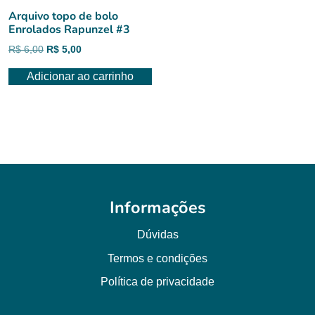
Arquivo topo de bolo
Enrolados Rapunzel #3
O
O
R$
6,00
R$
5,00
preço
preço
Adicionar ao carrinho
original
atual
era:
é:
R$ 6,00.
R$ 5,00.
Informações
Dúvidas
Termos e condições
Política de privacidade