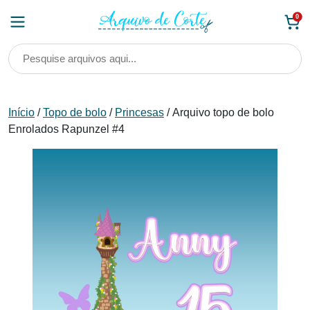
Skip
0
to
content
Início
/
Topo de bolo
/
Princesas
/ Arquivo topo de bolo
Enrolados Rapunzel #4