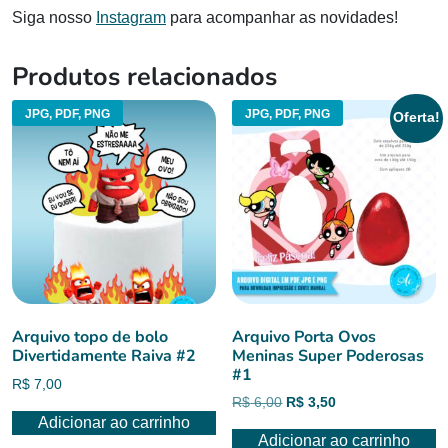
Siga nosso
Instagram
para acompanhar as novidades!
Produtos relacionados
JPG, PDF, PNG
JPG, PDF, PNG
Oferta!
Arquivo topo de bolo
Arquivo Porta Ovos
Divertidamente Raiva #2
Meninas Super Poderosas
#1
R$
7,00
O
O
R$
6,00
R$
3,50
Adicionar ao carrinho
preço
preço
Adicionar ao carrinho
original
atual