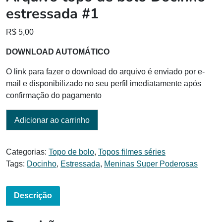
estressada #1
R$
5,00
DOWNLOAD AUTOMÁTICO
O link para fazer o download do arquivo é enviado por e-
mail e disponibilizado no seu perfil imediatamente após
confirmação do pagamento
Adicionar ao carrinho
Categorias:
Topo de bolo
,
Topos filmes séries
Tags:
Docinho
,
Estressada
,
Meninas Super Poderosas
Descrição