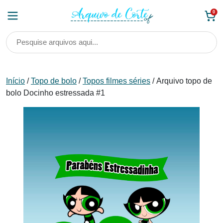
Skip
0
to
content
Início
/
Topo de bolo
/
Topos filmes séries
/ Arquivo topo de
bolo Docinho estressada #1