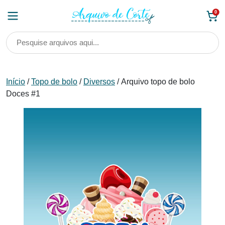
Skip
0
to
content
Início
/
Topo de bolo
/
Diversos
/ Arquivo topo de bolo
Doces #1