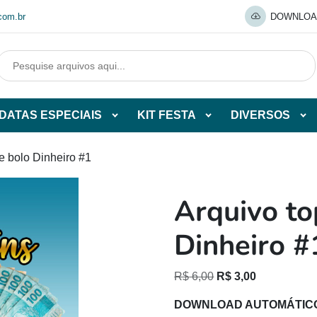
com.br
DOWNLOA
DATAS ESPECIAIS
KIT FESTA
DIVERSOS
Abrir
Abrir
Abr
tegorias
subcategorias
subcategorias
sub
de
de
de
e bolo Dinheiro #1
O
DATAS
KIT
DI
ESPECIAIS
FESTA
Arquivo to
O
Dinheiro #
O
O
R$
6,00
R$
3,00
preço
preço
DOWNLOAD AUTOMÁTIC
original
atual