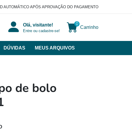
D AUTOMÁTICO APÓS APROVAÇÃO DO PAGAMENTO
0
Olá, visitante!
Carrinho
Entre ou cadastre-se!
DÚVIDAS
MEUS ARQUIVOS
ir
categorias
VERSOS
po de bolo
1
O