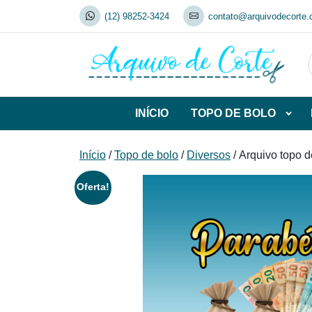
Skip
(12) 98252-3424
contato@arquivodecorte.
to
content
INÍCIO
TOPO DE BOLO
Abrir
subca
de
Início
/
Topo de bolo
/
Diversos
/ Arquivo topo d
TOP
DE
Oferta!
BOL