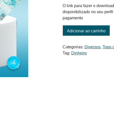
era:
é:
O link para fazer o download
R$ 6,00.
R$ 3,00.
disponibilizado no seu perf
pagamento
Adicionar ao carrinho
Categorias:
Diversos
,
Topo 
Tag:
Dinheiro