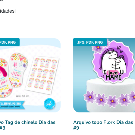
idades!
PDF, PNG
JPG, PDF, PNG
vo Tag de chinelo Dia das
Arquivo topo Flork Dia das
 #3
#9