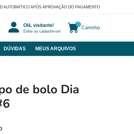
D AUTOMÁTICO APÓS APROVAÇÃO DO PAGAMENTO
0
Olá, visitante!
Carrinho
Entre ou cadastre-se!
DÚVIDAS
MEUS ARQUIVOS
ir
categorias
VERSOS
po de bolo Dia
#6
O