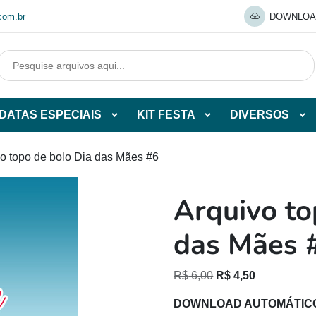
com.br
DOWNLOA
DATAS ESPECIAIS
KIT FESTA
DIVERSOS
Abrir
Abrir
Abr
tegorias
subcategorias
subcategorias
sub
de
de
de
vo topo de bolo Dia das Mães #6
O
DATAS
KIT
DI
ESPECIAIS
FESTA
Arquivo to
O
das Mães 
O
O
R$
6,00
R$
4,50
preço
preço
DOWNLOAD AUTOMÁTIC
original
atual