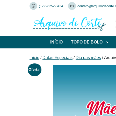
Skip
(12) 98252-3424
contato@arquivodecorte.
to
content
INÍCIO
TOPO DE BOLO
Abrir
subca
de
Início
/
Datas Especiais
/
Dia das mães
/ Arqui
TOP
DE
Oferta!
BOL