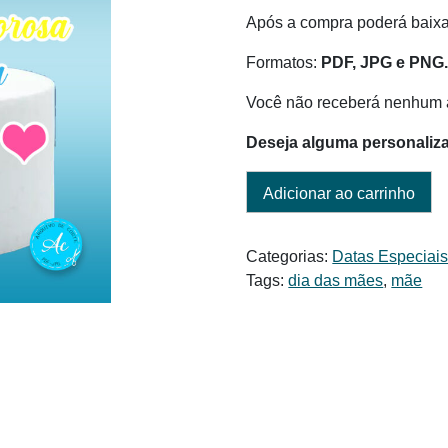
era:
é:
Após a compra poderá baixar
R$ 6,00.
R$ 4,50.
Formatos:
PDF, JPG e PNG
Você não receberá nenhum a
Deseja alguma personaliz
Adicionar ao carrinho
Categorias:
Datas Especiai
Tags:
dia das mães
,
mãe