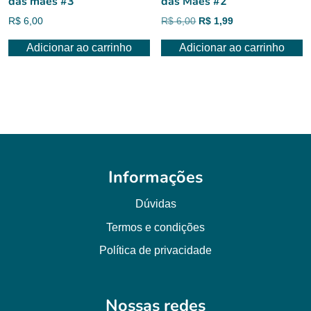
das mães #3
das Mães #2
O
O
R$
6,00
R$
6,00
R$
1,99
preço
preço
Adicionar ao carrinho
Adicionar ao carrinho
original
atual
era:
é:
R$ 6,00.
R$ 1,99.
Informações
Dúvidas
Termos e condições
Política de privacidade
Nossas redes