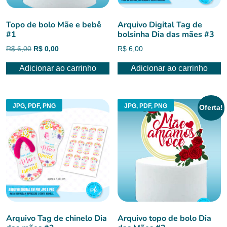
Topo de bolo Mãe e bebê
Arquivo Digital Tag de
#1
bolsinha Dia das mães #3
O
O
R$
6,00
R$
0,00
R$
6,00
preço
preço
Adicionar ao carrinho
Adicionar ao carrinho
original
atual
era:
é:
R$ 6,00.
R$ 0,00.
JPG, PDF, PNG
JPG, PDF, PNG
Oferta!
Arquivo Tag de chinelo Dia
Arquivo topo de bolo Dia