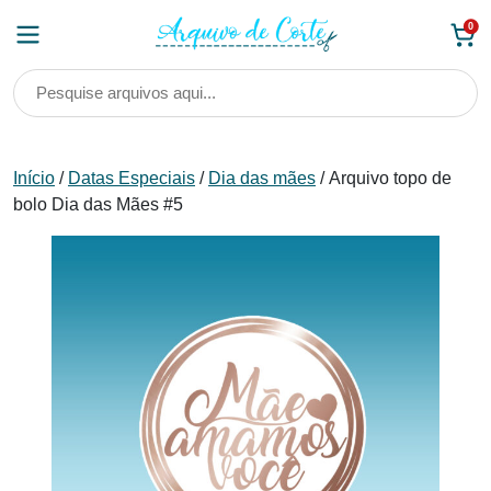
Skip
0
to
content
Início
/
Datas Especiais
/
Dia das mães
/ Arquivo topo de
bolo Dia das Mães #5