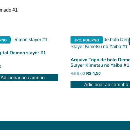
amado #1
 PNG
JPG, PDF, PNG
igital Demon slayer #1
Arquivo Topo de bolo Dem
Slayer Kimetsu no Yaiba #1
0
O
O
R$
6,00
R$
4,50
Adicionar ao carrinho
preço
preço
Adicionar ao carrinho
original
atual
era:
é:
R$ 6,00.
R$ 4,50.