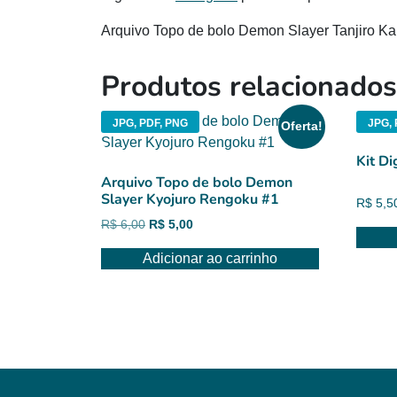
Arquivo Topo de bolo Demon Slayer Tanjiro K
Produtos relacionados
JPG, PDF, PNG
JPG,
Oferta!
Kit D
Arquivo Topo de bolo Demon
Slayer Kyojuro Rengoku #1
R$
5,5
O
O
R$
6,00
R$
5,00
preço
preço
Adicionar ao carrinho
original
atual
era:
é:
R$ 6,00.
R$ 5,00.