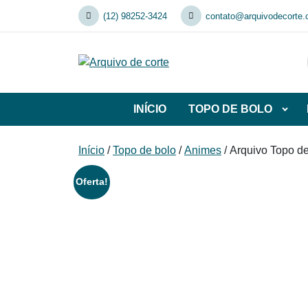
Skip
(12) 98252-3424
contato@arquivodecorte.
to
content
INÍCIO
TOPO DE BOLO
Abrir
subca
de
Início
/
Topo de bolo
/
Animes
/ Arquivo Topo d
TOP
DE
Oferta!
BOL