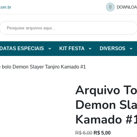
com.br
DOWNLOA
DATAS ESPECIAIS
KIT FESTA
DIVERSOS
Abrir
Abrir
Abr
tegorias
subcategorias
subcategorias
sub
de
de
de
e bolo Demon Slayer Tanjiro Kamado #1
O
DATAS
KIT
DI
ESPECIAIS
FESTA
Arquivo To
O
Demon Slay
Kamado #
O
O
R$
6,00
R$
5,00