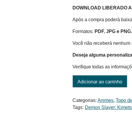
preço
preço
DOWNLOAD LIBERADO 
original
atual
era:
é:
Após a compra poderá baix
R$ 6,00.
R$ 5,00.
Formatos:
PDF, JPG e PNG
Você não receberá nenhum a
Deseja alguma personaliz
Verifique todas as informaçõ
Adicionar ao carrinho
Categorias:
Animes
,
Topo de
Tags:
Demon Slayer: Kimets