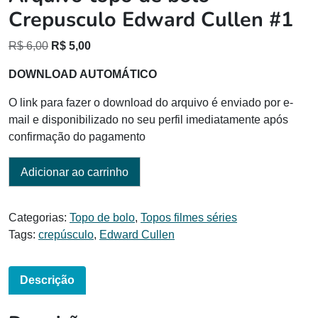
Crepusculo Edward Cullen #1
O
O
R$
6,00
R$
5,00
preço
preço
DOWNLOAD AUTOMÁTICO
original
atual
era:
é:
O link para fazer o download do arquivo é enviado por e-
R$ 6,00.
R$ 5,00.
mail e disponibilizado no seu perfil imediatamente após
confirmação do pagamento
Adicionar ao carrinho
Categorias:
Topo de bolo
,
Topos filmes séries
Tags:
crepúsculo
,
Edward Cullen
Descrição