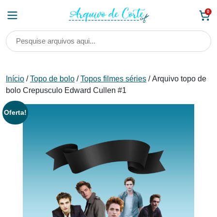
Skip
0
to
content
Início
/
Topo de bolo
/
Topos filmes séries
/ Arquivo topo de
bolo Crepusculo Edward Cullen #1
Oferta!