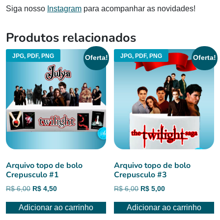
Siga nosso
Instagram
para acompanhar as novidades!
Produtos relacionados
JPG, PDF, PNG
JPG, PDF, PNG
Oferta!
Oferta!
Arquivo topo de bolo
Arquivo topo de bolo
Crepusculo #1
Crepusculo #3
O
O
O
O
R$
6,00
R$
4,50
R$
6,00
R$
5,00
preço
preço
preço
preço
Adicionar ao carrinho
Adicionar ao carrinho
original
atual
original
atual
era:
é:
era:
é: