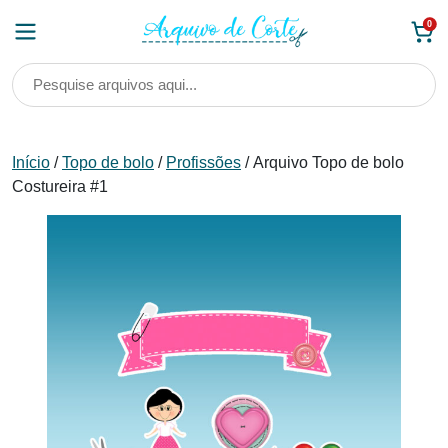
Skip
0
to
content
Início
/
Topo de bolo
/
Profissões
/ Arquivo Topo de bolo
Costureira #1