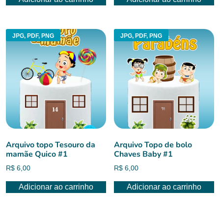
era:
é:
R$ 6,00.
R$ 4,50.
JPG, PDF, PNG
JPG, PDF, PNG
Arquivo topo Tesouro da
Arquivo Topo de bolo
mamãe Quico #1
Chaves Baby #1
R$
6,00
R$
6,00
Adicionar ao carrinho
Adicionar ao carrinho