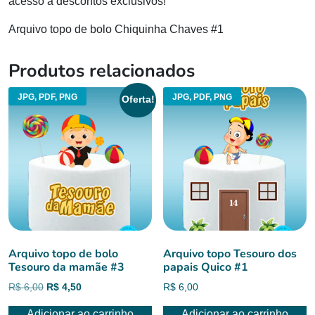
acesso a descontos exclusivos!
Arquivo topo de bolo Chiquinha Chaves #1
Produtos relacionados
JPG, PDF, PNG
JPG, PDF, PNG
Oferta!
Arquivo topo de bolo
Arquivo topo Tesouro dos
Tesouro da mamãe #3
papais Quico #1
O
O
R$
6,00
R$
4,50
R$
6,00
preço
preço
Adicionar ao carrinho
Adicionar ao carrinho
original
atual