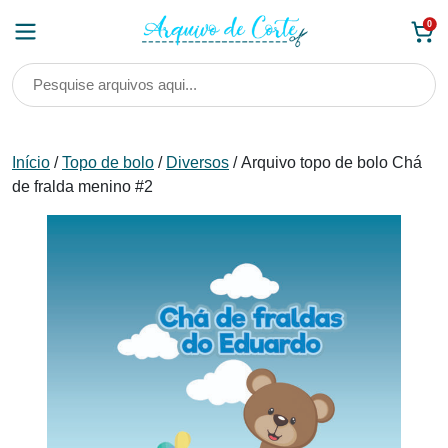
Skip
0
to
content
Início
/
Topo de bolo
/
Diversos
/ Arquivo topo de bolo Chá
de fralda menino #2