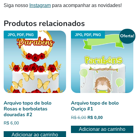
Siga nosso
Instagram
para acompanhar as novidades!
Produtos relacionados
JPG, PDF, PNG
JPG, PDF, PNG
Oferta!
Arquivo topo de bolo
Arquivo topo de bolo
Rosas e borboletas
Ouriço #1
douradas #2
O
O
R$
6,00
R$
0,00
R$
6,00
preço
preço
Adicionar ao carrinho
original
atual
Adicionar ao carrinho
era:
é: