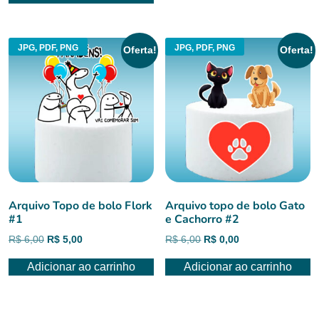
R$ 6,00.
R$ 0,00.
JPG, PDF, PNG
JPG, PDF, PNG
Oferta!
Oferta!
Arquivo Topo de bolo Flork
Arquivo topo de bolo Gato
#1
e Cachorro #2
O
O
O
O
R$
6,00
R$
5,00
R$
6,00
R$
0,00
preço
preço
preço
preço
Adicionar ao carrinho
Adicionar ao carrinho
original
atual
original
atual
era:
é:
era:
é:
R$ 6,00.
R$ 5,00.
R$ 6,00.
R$ 0,00.