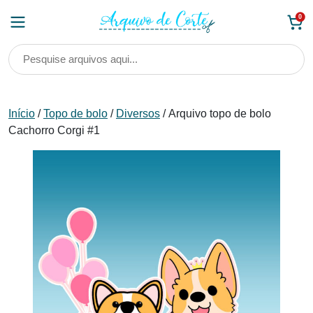
Skip
0
to
content
Início
/
Topo de bolo
/
Diversos
/ Arquivo topo de bolo
Cachorro Corgi #1